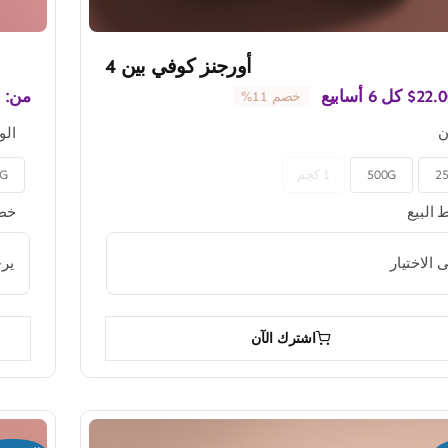
أورجنز كوفي بين 4
22.0
$
كل 6 أسابيع
من:
خصم 11%
ن
الو
2
500G
1 كجم
0G

البيع
خطط

اشترك الآن