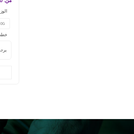
من:
0
الوز
50G

خطط 
