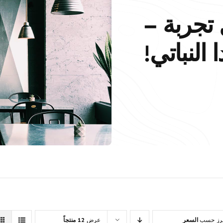
تجربة –
 النباتي!
رز حسب
السعر
عرض
12 منتجاً