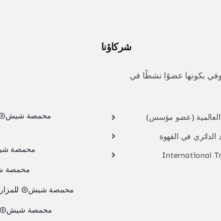
شركاؤنا
في بكونها عضوًا نشطًا في
محمصة شيش® ال
 العالمية (عضو مؤسس)
 الدائري في القهوة
محمصة شيش
International T
محمصة شي
محمصة شيش® للمزارعين
محمصة شيش® للا