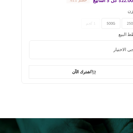
22.00
$
كل 5 أسابيع
خصم 11%
زن
25
500G
1 كجم
 البيع
اشترك الآن