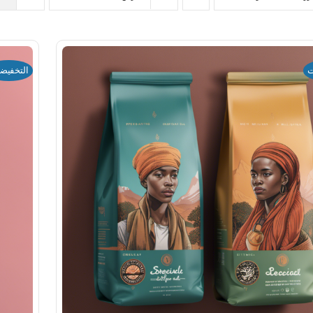
ت
التخفيض