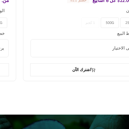
22.0
$
كل 6 أسابيع
من:
خصم 11%
ن
الو
2
500G
1 كجم
0G

البيع
خطط

اشترك الآن