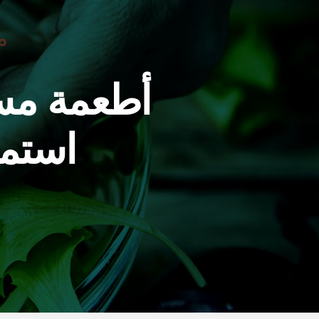
م
أطعمة مس
استمت