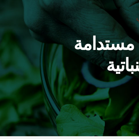
 مستدامة
اتية