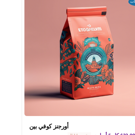
ات
أورجنز كوفي بين