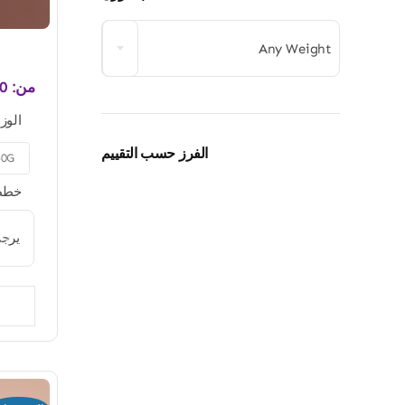
Any Weight
من:
0
الوز
الفرز حسب التقييم
50G

خطط 
