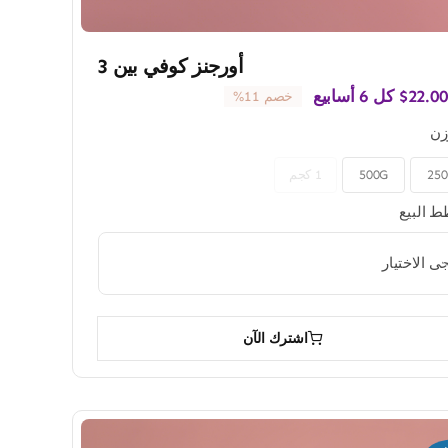
أورجنز كوفي بين 3
22.00
$
كل 6 أسابيع
خصم 11%
زن
25
500G
1 كجم
 البيع
اشترك الآن