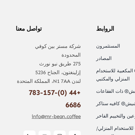
الروابط
تواصل معنا
المستثمرون
شركة مستر بين كوفي
المحدودة
المصادر
275 طريق نيو نورث
مكعبية للاستخدام
إزلينغتون، الجناح 5236
المنزلي والمكتبي
لندن N1 7AA، المملكة المتحدة
+44 (0)783-157-
® ذات الفقاعات
6686
ش® كافيه ستاكر
 والتخييم الفاخر
info@mr-bean.coffee
ستخدام المنزلي/