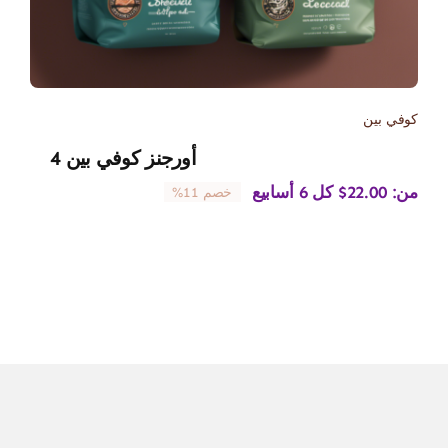
كوفي بين
أورجنز كوفي بين 4
من:
22.00
$
كل 6 أسابيع
خصم 11%