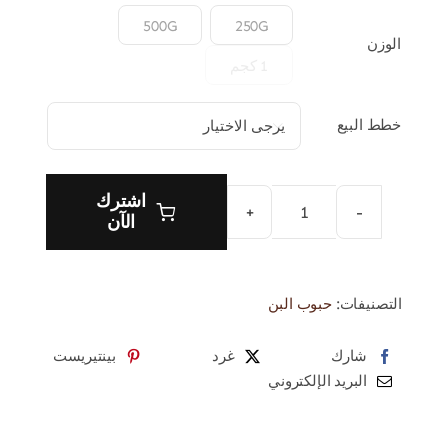

500G
250G
الوزن
1 كجم
خطط البيع

اشترك
الآن
أورجنز
كوفي
بين
التصنيفات:
حبوب البن
2
الكمية
شارك
غرد
بينتيريست
البريد الإلكتروني