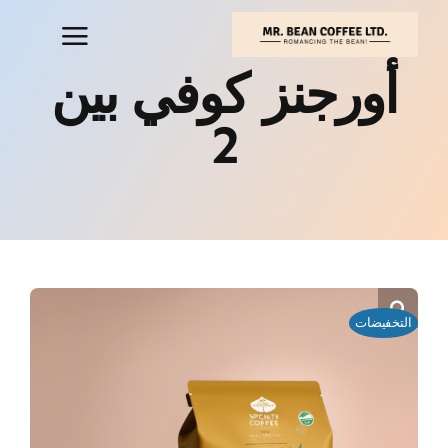
خطي
لى
لمحتوى
أورجنز كوفي بين
2
التخفيضات