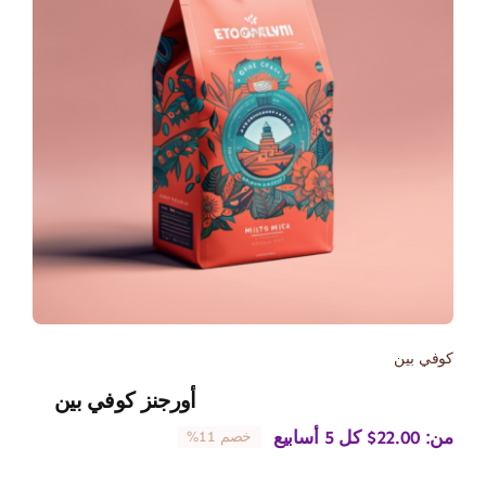
كوفي بين
أورجنز كوفي بين
من:
22.00
$
كل 5 أسابيع
خصم 11%