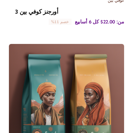
كوفي بين
أورجنز كوفي بين 3
من:
22.00
$
كل 6 أسابيع
خصم 11%