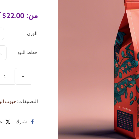
من:
22.00
$
ك
الوزن

خطط البيع

كمي
حب
قهو
التصنيفات:
حبوب الب
أور
شارك
غر