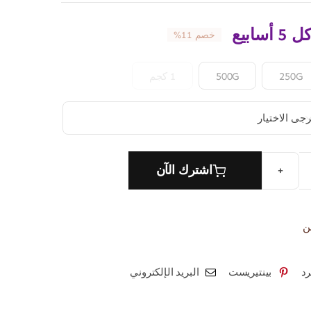
ل 5 أسابيع
خصم 11%
250G
500G
1 كجم
اشترك الآن
ة
وب
ة
ن
جنز
د
بينتيريست
البريد الإلكتروني