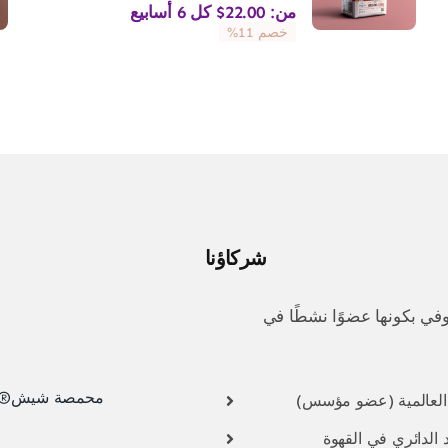
من:
22.00
$
كل 6 أسابيع
خصم 11%
شركاؤنا
في بكونها عضوًا نشطًا في
محمصة شيش® ال
 العالمية (عضو مؤسس)
 الدائري في القهوة