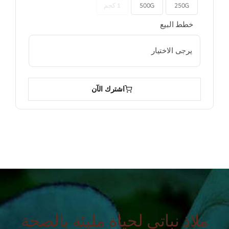
250G
500G
1 كجم

خطط البيع

اشترك الآن
ملاذ نباتي لحياة مليئة بالصحة