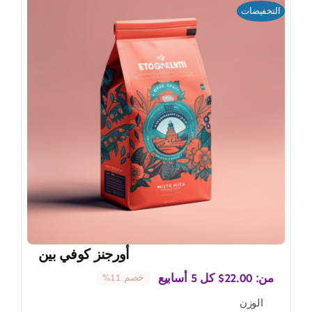
التخفيضات
أورجنز كوفي بين
من:
22.00
$
كل 5 أسابيع
خصم 11%
الوزن