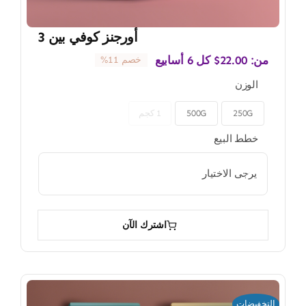
أورجنز كوفي بين 3
من:
22.00
$
كل 6 أسابيع
خصم 11%
الوزن
250G
500G
1 كجم

خطط البيع

اشترك الآن
التخفيضات