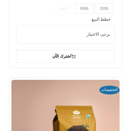
250G
500G
1 كجم

خطط البيع

اشترك الآن
التخفيضات