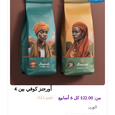
أورجنز كوفي بين 4
من:
22.00
$
كل 6 أسابيع
خصم 11%
الوزن