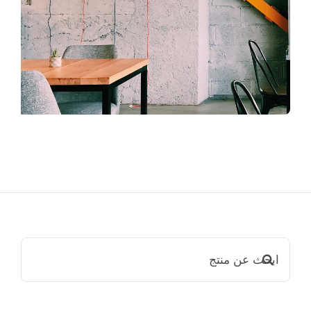
ابحث
عن: