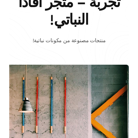
تجربة – متجر أفادا
النباتي!
منتجات مصنوعة من مكونات نباتية!