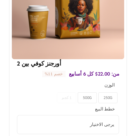
أورجنز كوفي بين 2
من:
22.00
$
كل 6 أسابيع
خصم 11%
الوزن
250G
500G
1 كجم

خطط البيع
