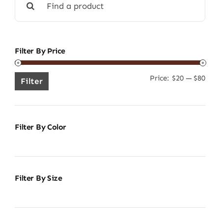
for:
Filter By Price
Price:
$20
—
$80
Min
Ma
Filter
pric
pric
Filter By Color
Filter By Size