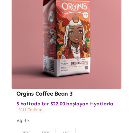
Orgins Coffee Bean 3
5 haftada bir
$
22.00
başlayan fiyatlarla
%11 İndirim
Ağırlık
250G
500G
1KG