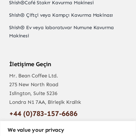
Shish
®
Café Stakrr Kavurma Makinesi
Shish
®
Çiftçi veya Kampçı Kavurma Makinası
Shish
®
Ev veya laboratuvar Numune Kavurma
Makinesi
İletişime Geçin
Mr. Bean Coffee Ltd.
275 New North Road
Islington, Suite 5236
Londra N1 7AA, Birleşik Krallık
+44 (0)783-157-6686
info@mr-bean.coffee
We value your privacy