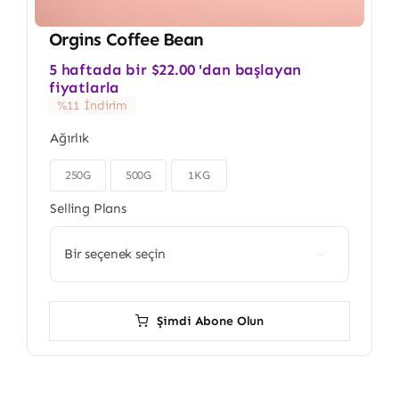
Orgins Coffee Bean
5 haftada bir
$
22.00
'dan başlayan
fiyatlarla
%11 İndirim
Ağırlık
250G
500G
1KG

Selling Plans

Şimdi Abone Olun