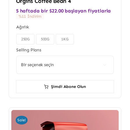
Orgins Coffee Bean 4
5 haftada bir
$
22.00
başlayan fiyatlarla
%11 İndirim
Ağırlık
250G
500G
1KG

Selling Plans

Şimdi Abone Olun
Sale!