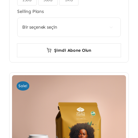

Selling Plans

Şimdi Abone Olun
Sale!