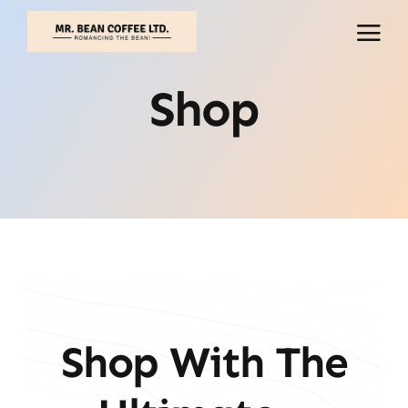
İçeriğe
geç
Shop
Shop With The