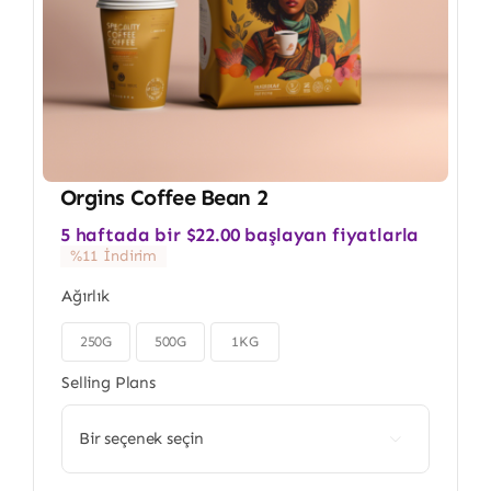
Orgins Coffee Bean 2
5 haftada bir
$
22.00
başlayan fiyatlarla
%11 İndirim
Ağırlık
250G
500G
1KG

Selling Plans
