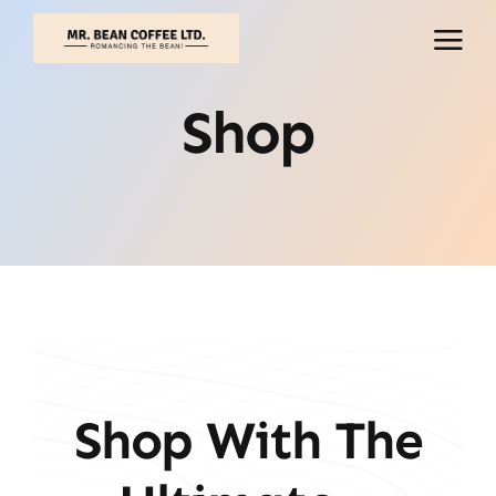
İçeriğe
geç
Shop
Shop With The