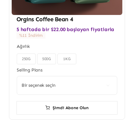
Orgins Coffee Bean 4
5 haftada bir
$
22.00
başlayan fiyatlarla
%11 İndirim
Ağırlık
250G
500G
1KG

Selling Plans

Şimdi Abone Olun