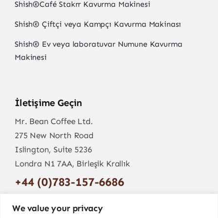
Shish
®
Café Stakrr Kavurma Makinesi
Shish
®
Çiftçi veya Kampçı Kavurma Makinası
Shish
®
Ev veya laboratuvar Numune Kavurma
Makinesi
İletişime Geçin
Mr. Bean Coffee Ltd.
275 New North Road
Islington, Suite 5236
Londra N1 7AA, Birleşik Krallık
+44 (0)783-157-6686
info@mr-bean.coffee
We value your privacy