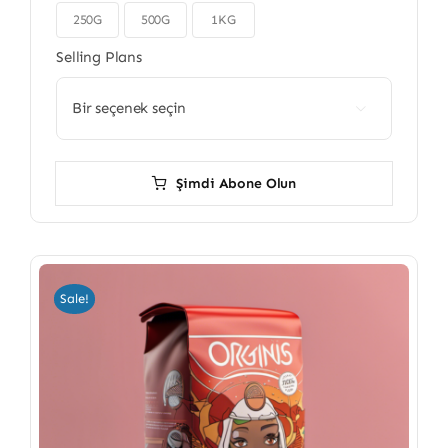
250G
500G
1KG

Selling Plans

Şimdi Abone Olun
Sale!