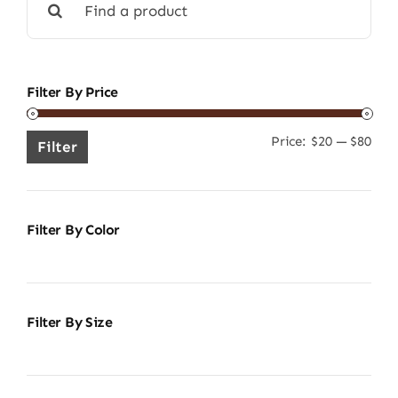
for:
Filter By Price
Price:
$20
—
$80
Min
Ma
Filter
pric
pric
Filter By Color
Filter By Size