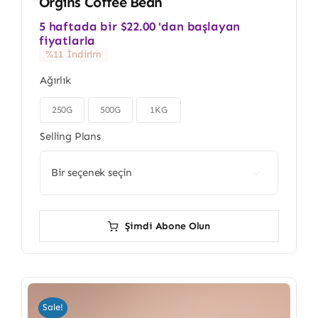
Orgins Coffee Bean
5 haftada bir
$
22.00
'dan başlayan
fiyatlarla
%11 İndirim
Ağırlık
250G
500G
1KG

Selling Plans

Şimdi Abone Olun
Sale!