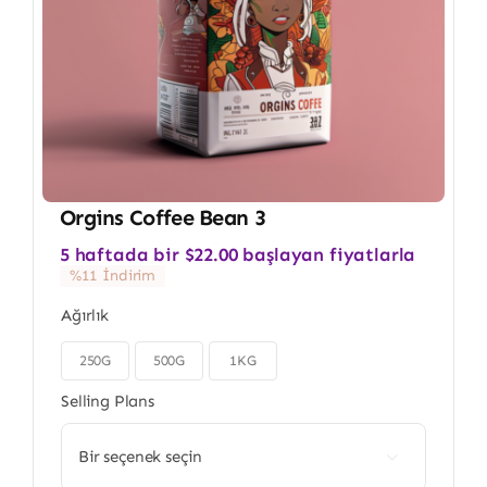
Orgins Coffee Bean 3
5 haftada bir
$
22.00
başlayan fiyatlarla
%11 İndirim
Ağırlık
250G
500G
1KG

Selling Plans
