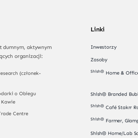
Linki
est dumnym, aktywnym
Inwestorzy
ących organizacji:
Zasoby
Shish®
Home & Offic
esearch (członek-
darki o Obiegu
Shish® Branded Bub
 Kawie
Shish®
Café Stakrr R
Trade Centre
Shish®
Farmer, Glamp
Shish® Home/Lab S