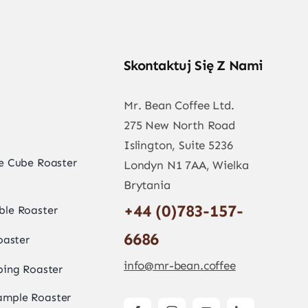
Skontaktuj Się Z Nami
Mr. Bean Coffee Ltd.
275 New North Road
Islington, Suite 5236
e Cube Roaster
Londyn N1 7AA, Wielka
Brytania
+44 (0)783-157-
ble Roaster
6686
oaster
info@mr-bean.coffee
ing Roaster
ample Roaster