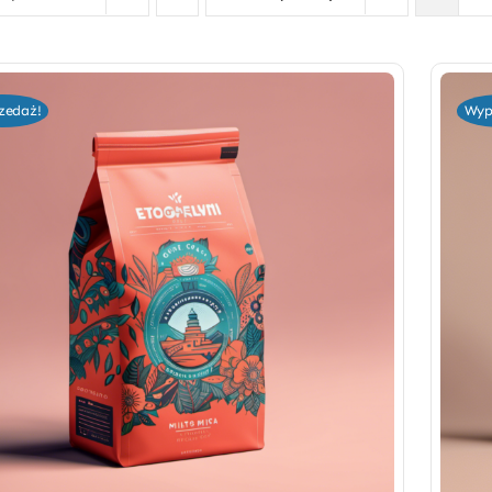
zedaż!
Wyp