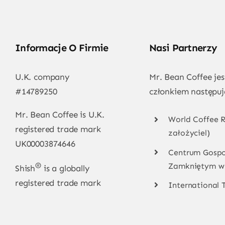
Informacje O Firmie
Nasi Partnerzy
U.K. company
Mr. Bean Coffee j
#14789250
członkiem następuj
Mr. Bean Coffee is U.K.
World Coffee R
registered trade mark
założyciel)
UK00003874646
Centrum Gospo
Zamkniętym w
®
Shish
is a globally
registered trade mark
International 