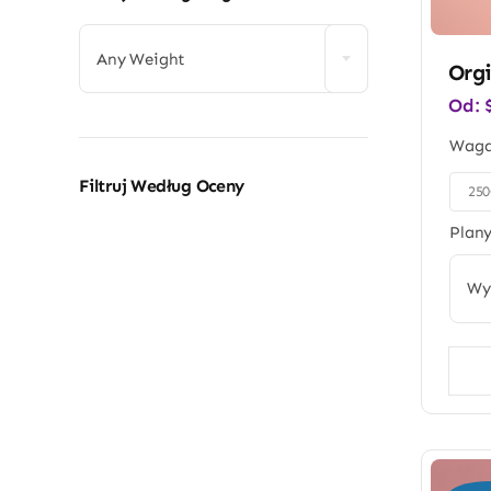
Any Weight
Orgi
Od:
Wag
Filtruj Według Oceny
25

Plany