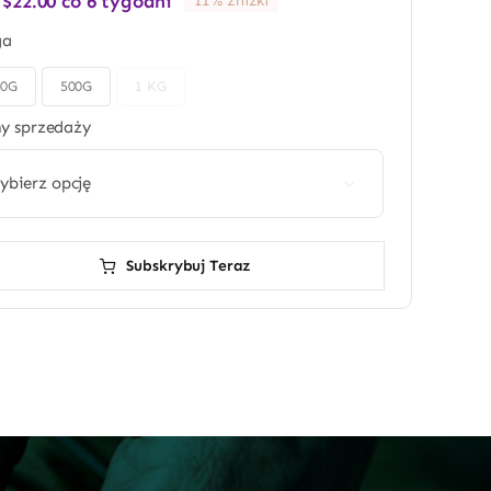
:
$
22.00
co 6 tygodni
11% zniżki
ga
50G
500G
1 KG
ny sprzedaży

Subskrybuj Teraz