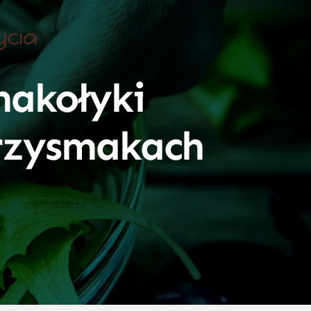
ycia
akołyki
rzysmakach