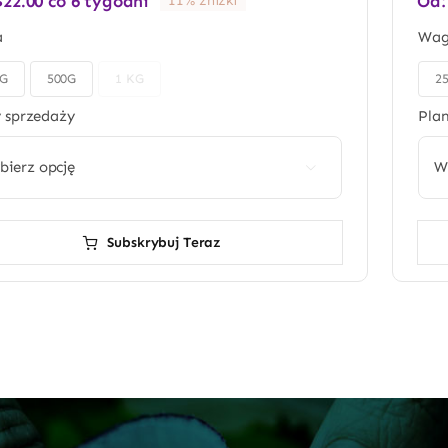
$
22.00
co 6 tygodni
Od
11% zniżki
a
Wa
0G
500G
1 KG
2

 sprzedaży
Pla

Subskrybuj Teraz