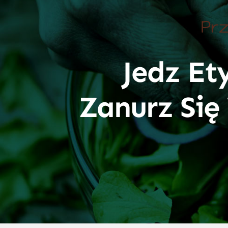
Prz
Jedz Et
Zanurz Si