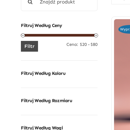
Filtruj Według Ceny
Wypr
Cena:
$20
-
$80
Cena
Cena
Filtr
minimalna
maksymalna
Filtruj Według Koloru
Filtruj Według Rozmiaru
Filtruj Według Wagi