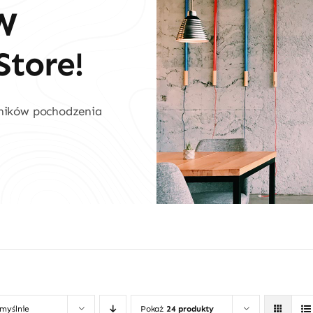
W
tore!
dników pochodzenia
omyślnie
Pokaż
24 produkty