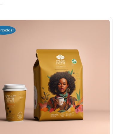
rzedaż!