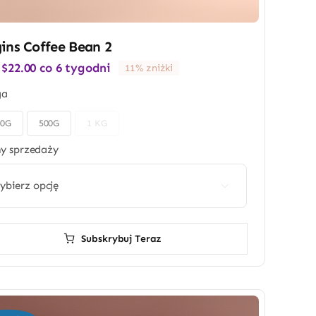
ins Coffee Bean 2
:
$
22.00
co 6 tygodni
11% zniżki
ga
50G
500G
1 KG
ny sprzedaży

Subskrybuj Teraz