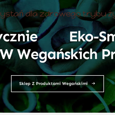
ystań dla zdrowego trybu ż
ycznie
Eko-Sm
ę W Wegańskich P
Sklep Z Produktami Wegańskimi