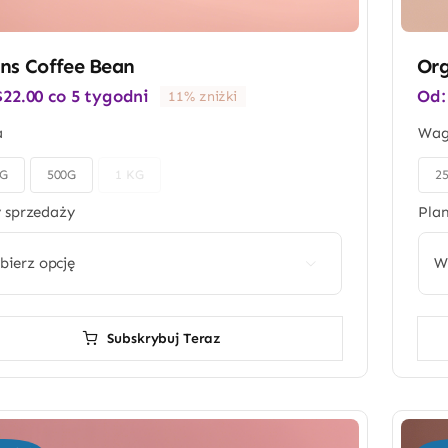
ns Coffee Bean
Org
$
22.00
co 5 tygodni
Od
11% zniżki
a
Wa
0G
500G
1 KG
2

 sprzedaży
Pla

Subskrybuj Teraz