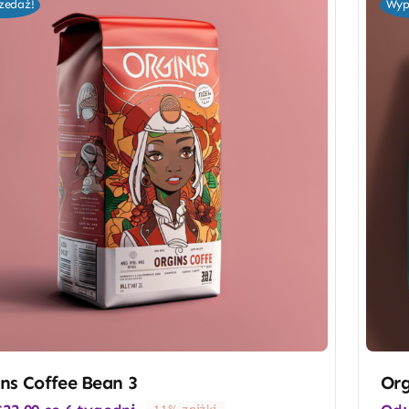
zedaż!
Wyp
ns Coffee Bean 3
Org