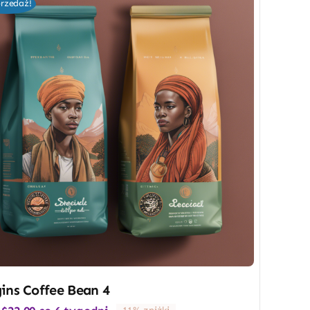
rzedaż!
ins Coffee Bean 4