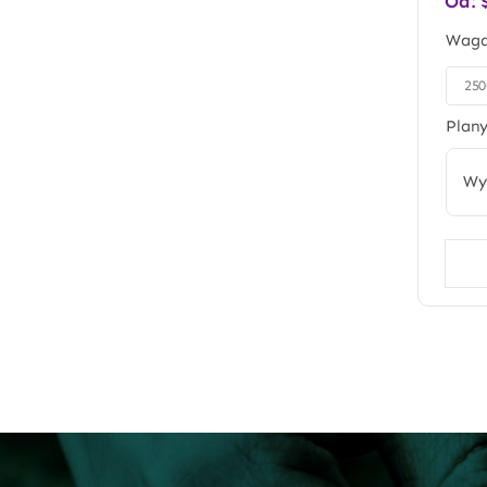
Od:
Wag
25

Plany