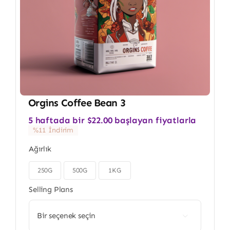
Orgins Coffee Bean 3
5 haftada bir
$
22.00
başlayan fiyatlarla
%11 İndirim
Ağırlık
250G
500G
1KG

Selling Plans
