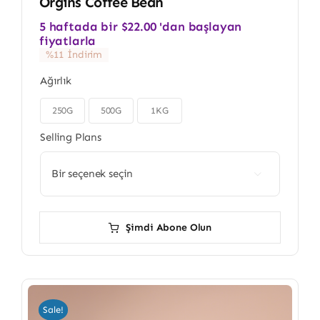
Orgins Coffee Bean
5 haftada bir
$
22.00
'dan başlayan
fiyatlarla
%11 İndirim
Ağırlık
250G
500G
1KG

Selling Plans

Şimdi Abone Olun
Sale!