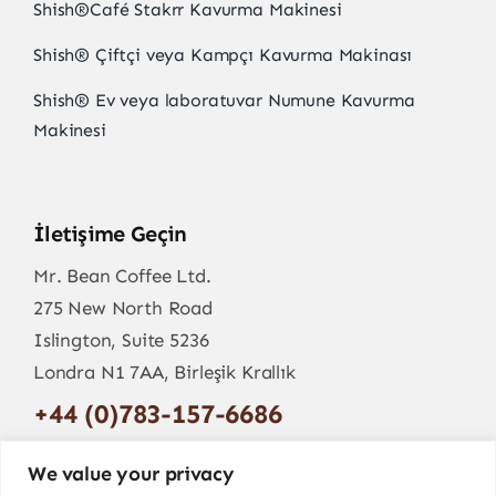
Shish
®
Café Stakrr Kavurma Makinesi
Shish
®
Çiftçi veya Kampçı Kavurma Makinası
Shish
®
Ev veya laboratuvar Numune Kavurma
Makinesi
İletişime Geçin
Mr. Bean Coffee Ltd.
275 New North Road
Islington, Suite 5236
Londra N1 7AA, Birleşik Krallık
+44 (0)783-157-6686
info@mr-bean.coffee
We value your privacy