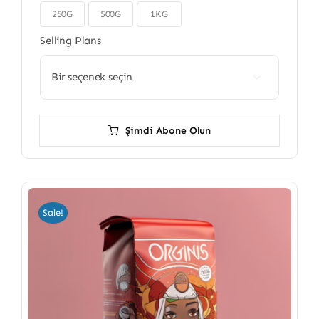
250G
500G
1KG

Selling Plans

Şimdi Abone Olun
Sale!