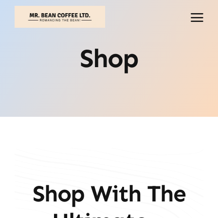
İçeriğe
geç
Shop
Shop With The