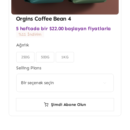
Orgins Coffee Bean 4
5 haftada bir
$
22.00
başlayan fiyatlarla
%11 İndirim
Ağırlık
250G
500G
1KG

Selling Plans

Şimdi Abone Olun