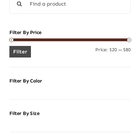
for:
Filter By Price
Price:
$20
—
$80
Min
Ma
Filter
pric
pric
Filter By Color
Filter By Size