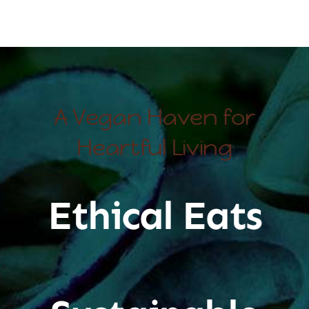
A Vegan Haven for
Heartful Living
Ethical Eats