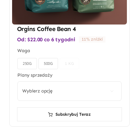
Orgins Coffee Bean 4
Od:
$
22.00
co 6 tygodni
11% zniżki
Waga
250G
500G
1 KG

Plany sprzedaży

Subskrybuj Teraz