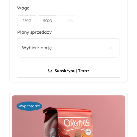
Waga
250G
500G
1 KG

Plany sprzedaży

Subskrybuj Teraz
Wyprzedaż!