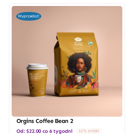
Wyprzedaż!
Orgins Coffee Bean 2
Od:
$
22.00
co 6 tygodni
11% zniżki