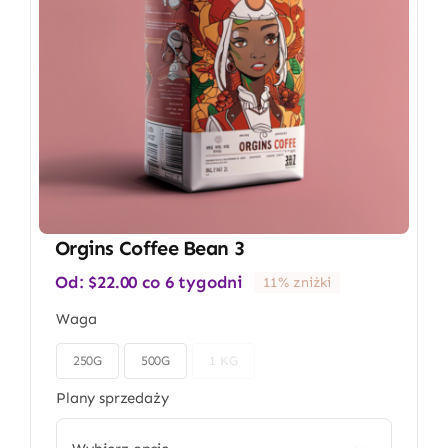
Orgins Coffee Bean 3
Od:
$
22.00
co 6 tygodni
11% zniżki
Waga
250G
500G
1 KG

Plany sprzedaży