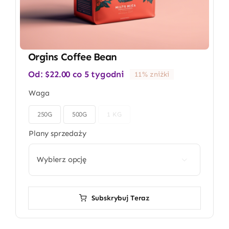
Orgins Coffee Bean
Od:
$
22.00
co 5 tygodni
11% zniżki
Waga
250G
500G
1 KG

Plany sprzedaży

Subskrybuj Teraz