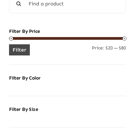
for:
Filter By Price
Price:
$20
—
$80
Min
Ma
Filter
pric
pric
Filter By Color
Filter By Size