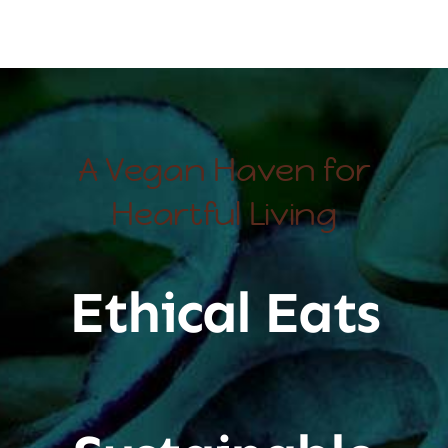
A Vegan Haven for
Heartful Living
Ethical Eats