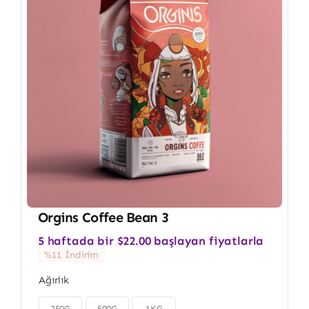
Orgins Coffee Bean 3
5 haftada bir
$
22.00
başlayan fiyatlarla
%11 İndirim
Ağırlık
250G
500G
1KG