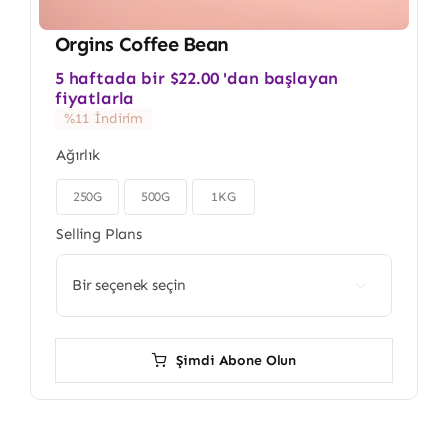
Orgins Coffee Bean
5 haftada bir
$
22.00
'dan başlayan
fiyatlarla
%11 İndirim
Ağırlık
250G
500G
1KG

Selling Plans

Şimdi Abone Olun