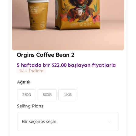
Orgins Coffee Bean 2
5 haftada bir
$
22.00
başlayan fiyatlarla
%11 İndirim
Ağırlık
250G
500G
1KG

Selling Plans
