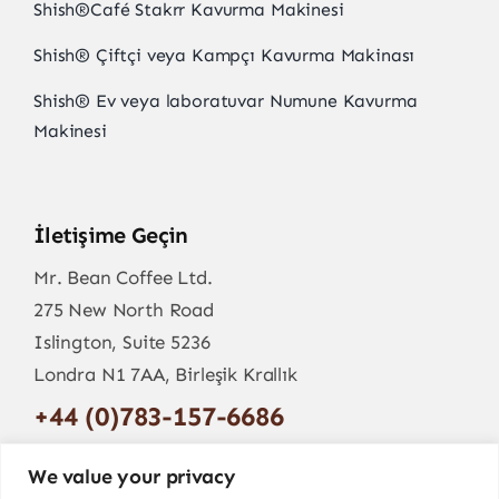
Shish
®
Café Stakrr Kavurma Makinesi
Shish
®
Çiftçi veya Kampçı Kavurma Makinası
Shish
®
Ev veya laboratuvar Numune Kavurma
Makinesi
İletişime Geçin
Mr. Bean Coffee Ltd.
275 New North Road
Islington, Suite 5236
Londra N1 7AA, Birleşik Krallık
+44 (0)783-157-6686
info@mr-bean.coffee
We value your privacy