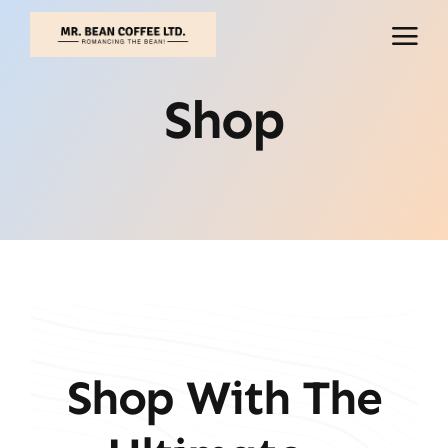
İçeriğe
geç
Shop
Shop With The