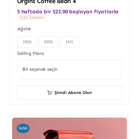
Orgins Coffee Bean 4
5 haftada bir
$
22.00
başlayan fiyatlarla
%11 İndirim
Ağırlık
250G
500G
1KG

Selling Plans

Şimdi Abone Olun
Sale!