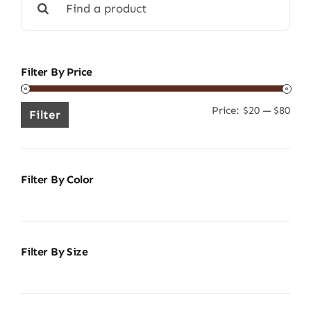
for:
Filter By Price
Price:
$20
—
$80
Min
Ma
Filter
pric
pric
Filter By Color
Filter By Size