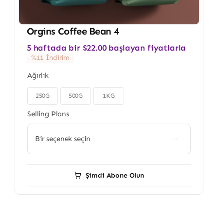
Orgins Coffee Bean 4
5 haftada bir
$
22.00
başlayan fiyatlarla
%11 İndirim
Ağırlık
250G
500G
1KG

Selling Plans

Şimdi Abone Olun