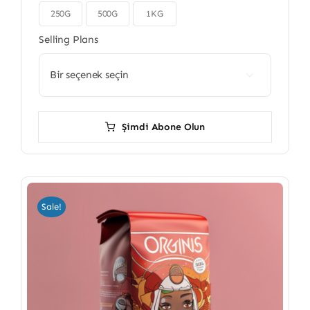
250G
500G
1KG

Selling Plans

Şimdi Abone Olun
Sale!