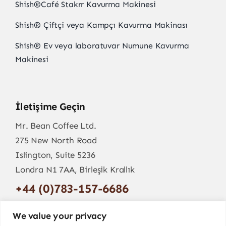
Shish
®
Café Stakrr Kavurma Makinesi
Shish
®
Çiftçi veya Kampçı Kavurma Makinası
Shish
®
Ev veya laboratuvar Numune Kavurma
Makinesi
İletişime Geçin
Mr. Bean Coffee Ltd.
275 New North Road
Islington, Suite 5236
Londra N1 7AA, Birleşik Krallık
+44 (0)783-157-6686
info@mr-bean.coffee
We value your privacy