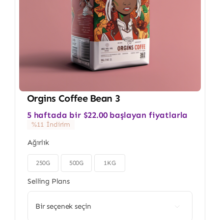
Orgins Coffee Bean 3
5 haftada bir
$
22.00
başlayan fiyatlarla
%11 İndirim
Ağırlık
250G
500G
1KG

Selling Plans
