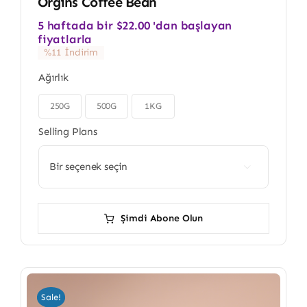
Orgins Coffee Bean
5 haftada bir
$
22.00
'dan başlayan
fiyatlarla
%11 İndirim
Ağırlık
250G
500G
1KG

Selling Plans

Şimdi Abone Olun
Sale!