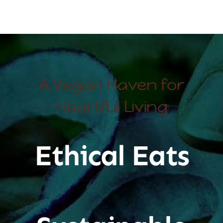
A Vegan Haven for
Heartful Living
Ethical Eats