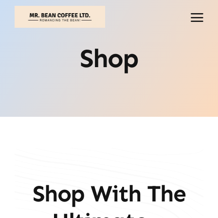
İçeriğe
geç
Shop
Shop With The