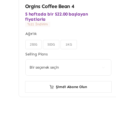
Orgins Coffee Bean 4
5 haftada bir
$
22.00
başlayan
fiyatlarla
%11 İndirim
Ağırlık
250G
500G
1KG

Selling Plans

Şimdi Abone Olun