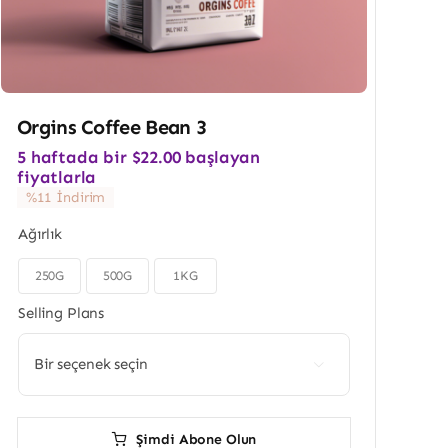
Orgins Coffee Bean 3
5 haftada bir
$
22.00
başlayan
fiyatlarla
%11 İndirim
Ağırlık
250G
500G
1KG
Selling Plans

Şimdi Abone Olun