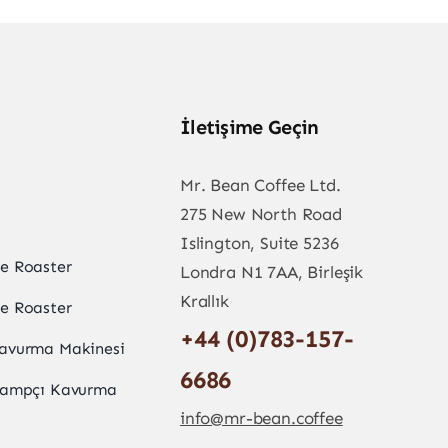
İletişime Geçin
Mr. Bean Coffee Ltd.
275 New North Road
Islington, Suite 5236
be Roaster
Londra N1 7AA, Birleşik
Krallık
le Roaster
+44 (0)783-157-
Kavurma Makinesi
6686
Kampçı Kavurma
info@mr-bean.coffee