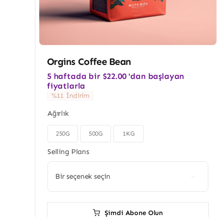
Orgins Coffee Bean
5 haftada bir
$
22.00
'dan başlayan
fiyatlarla
%11 İndirim
Ağırlık
250G
500G
1KG

Selling Plans

Şimdi Abone Olun