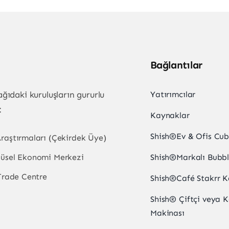
Bağlantılar
ğıdaki kuruluşların gururlu
Yatırımcılar
:
Kaynaklar
Shish
®
Ev & Ofis Cu
aştırmaları (Çekirdek Üye)
Shish
®
Markalı Bubb
üsel Ekonomi Merkezi
Trade Centre
Shish
®
Café Stakrr 
Shish
®
Çiftçi veya 
Makinası