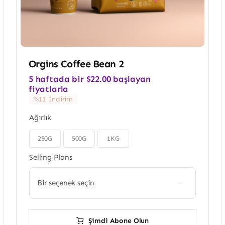
Orgins Coffee Bean 2
5 haftada bir
$
22.00
başlayan
fiyatlarla
%11 İndirim
Ağırlık
250G
500G
1KG


Selling Plans

Şimdi Abone Olun