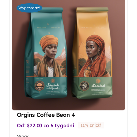
Wyprzedaż!
Orgins Coffee Bean 4
Od:
$
22.00
co 6 tygodni
11% zniżki
Waga