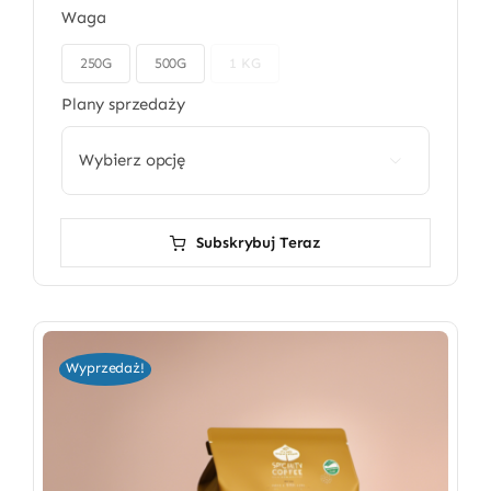
Waga
250G
500G
1 KG

Plany sprzedaży

Subskrybuj Teraz
Wyprzedaż!