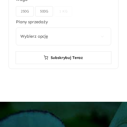
250G
500G
1 KG

Plany sprzedaży

Subskrybuj Teraz