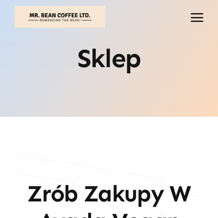
Przejdź
do
treści
Sklep
Zrób Zakupy W