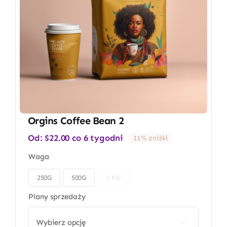
Orgins Coffee Bean 2
Od:
$
22.00
co 6 tygodni
11% zniżki
Waga
250G
500G
1 KG

Plany sprzedaży
