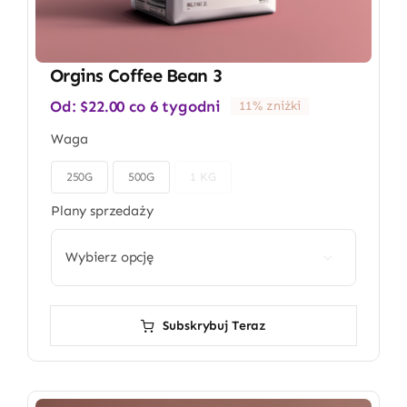
Orgins Coffee Bean 3
Od:
$
22.00
co 6 tygodni
11% zniżki
Waga
250G
500G
1 KG

Plany sprzedaży

Subskrybuj Teraz