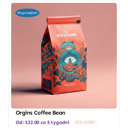
Wyprzedaż!
Orgins Coffee Bean
Od:
$
22.00
co 5 tygodni
11% zniżki