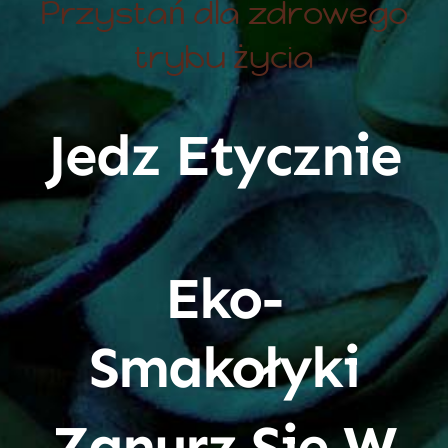
Przystań dla zdrowego
trybu życia
Jedz Etycznie
Eko-
Smakołyki
Zanurz Się W