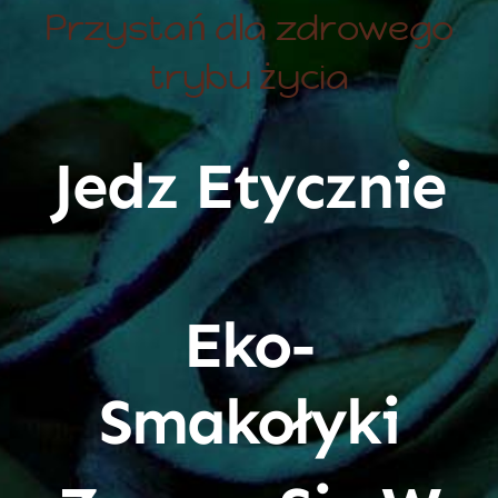
Przystań dla zdrowego
trybu życia
Jedz Etycznie
Eko-
Smakołyki