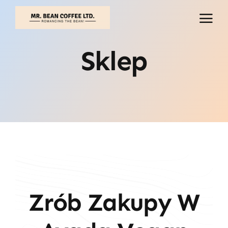
Przejdź
do
treści
Sklep
Zrób Zakupy W