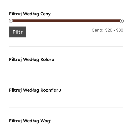
Filtruj Według Ceny
Cena:
$20
-
$80
Cen
Cen
Filtr
min
mak
Filtruj Według Koloru
Filtruj Według Rozmiaru
Filtruj Według Wagi