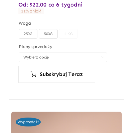
Od:
$
22.00
co 6 tygodni
11% zniżki
Waga
250G
500G
1 KG

Plany sprzedaży

Subskrybuj Teraz
Wyprzedaż!