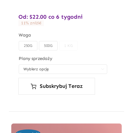
Od:
$
22.00
co 6 tygodni
11% zniżki
Waga
250G
500G
1 KG

Plany sprzedaży

Subskrybuj Teraz