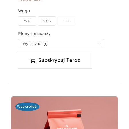
Waga
250G
500G
1 KG

Plany sprzedaży

Subskrybuj Teraz
Wyprzedaż!