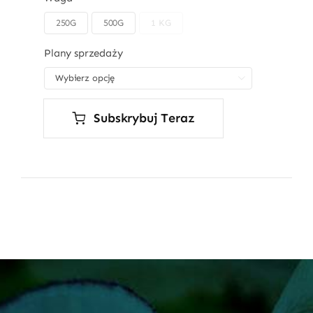
250G
500G
1 KG

Plany sprzedaży

Subskrybuj Teraz