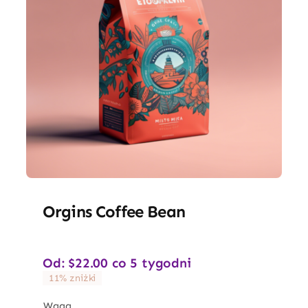
Orgins Coffee Bean
Od:
$
22.00
co 5 tygodni
11% zniżki
Waga