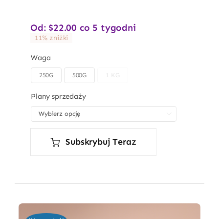
Od:
$
22.00
co 5 tygodni
11% zniżki
Waga
250G
500G
1 KG

Plany sprzedaży

Subskrybuj Teraz