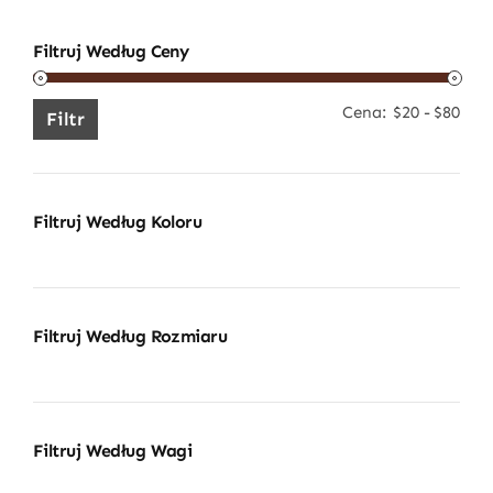
Filtruj Według Ceny
Cena:
$20
-
$80
Cen
Cen
Filtr
min
mak
Filtruj Według Koloru
Filtruj Według Rozmiaru
Filtruj Według Wagi