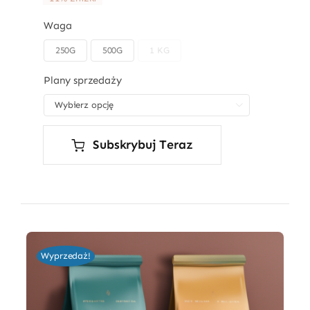
Waga
250G
500G
1 KG

Plany sprzedaży

Subskrybuj Teraz
Wyprzedaż!