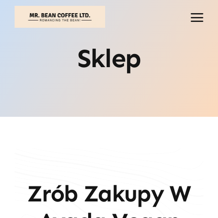
Przejdź
do
treści
Sklep
Zrób Zakupy W