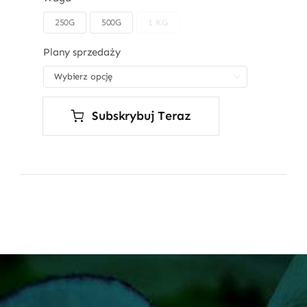
250G
500G
1 KG

Plany sprzedaży

Subskrybuj Teraz