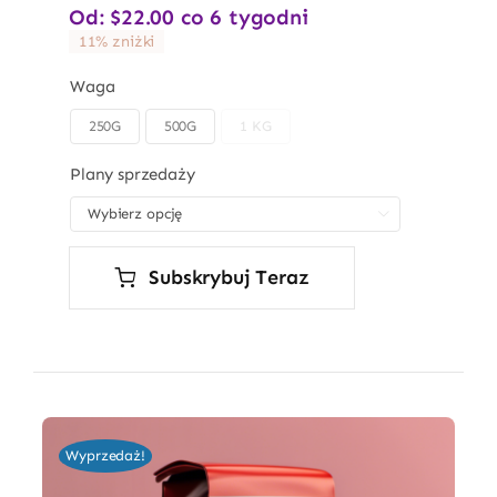
Od:
$
22.00
co 6 tygodni
11% zniżki
Waga
250G
500G
1 KG

Plany sprzedaży

Subskrybuj Teraz
Wyprzedaż!