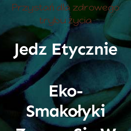
Przystań dla zdrowego
trybu życia
Jedz Etycznie
Eko-
Smakołyki