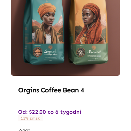
Orgins Coffee Bean 4
Od:
$
22.00
co 6 tygodni
11% zniżki
Waga