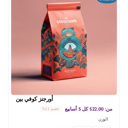
أورجنز كوفي بين
من:
22.00
$
كل 5 أسابيع
خصم 11%
الوزن