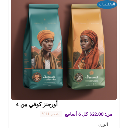
التخفيضات
أورجنز كوفي بين 4
من:
22.00
$
كل 6 أسابيع
خصم 11%
الوزن