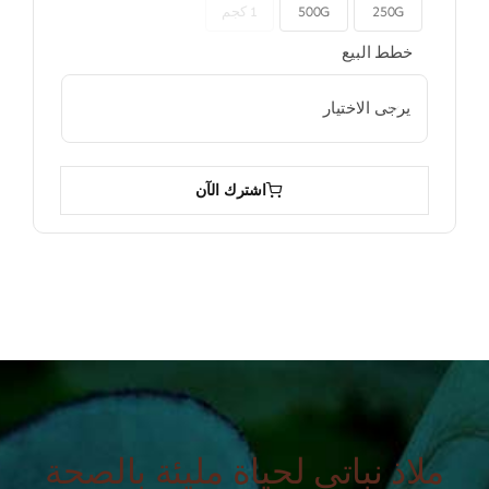
250G
500G
1 كجم

خطط البيع

اشترك الآن
ملاذ نباتي لحياة مليئة بالصحة