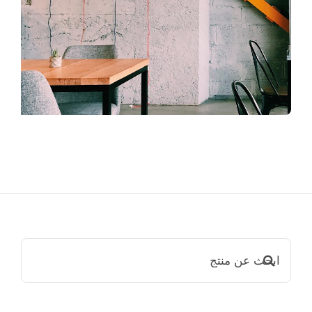
ابحث
عن: