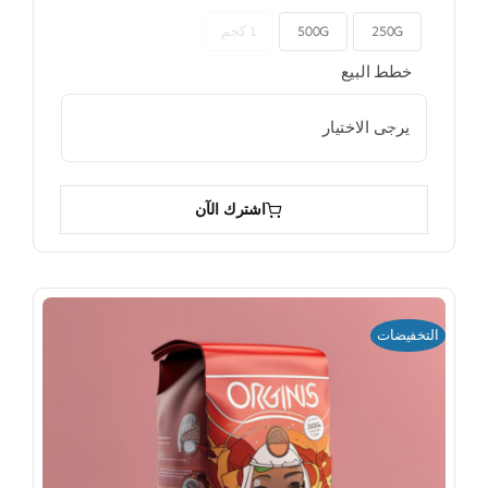
250G
500G
1 كجم

خطط البيع

اشترك الآن
التخفيضات