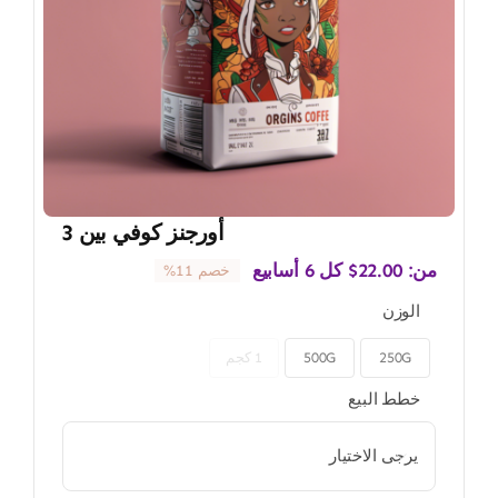
أورجنز كوفي بين 3
من:
22.00
$
كل 6 أسابيع
خصم 11%
الوزن
250G
500G
1 كجم

خطط البيع
