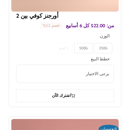
أورجنز كوفي بين 2
من:
22.00
$
كل 6 أسابيع
خصم 11%
الوزن
250G
500G
1 كجم

خطط البيع

اشترك الآن
التخفيضات