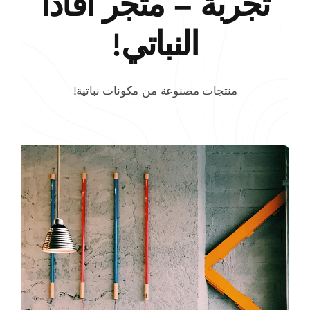
تجربة – متجر أفادا
النباتي!
منتجات مصنوعة من مكونات نباتية!