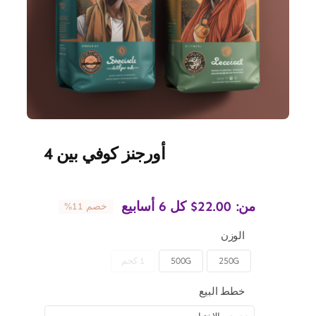
أورجنز كوفي بين 4
من:
22.00
$
كل 6 أسابيع
خصم 11%
الوزن
250G
500G
1 كجم

خطط البيع