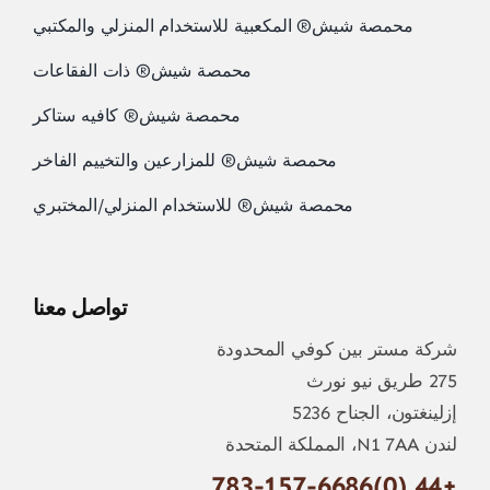
محمصة شيش® المكعبية للاستخدام المنزلي والمكتبي
محمصة شيش® ذات الفقاعات
محمصة شيش® كافيه ستاكر
محمصة شيش® للمزارعين والتخييم الفاخر
محمصة شيش® للاستخدام المنزلي/المختبري
تواصل معنا
شركة مستر بين كوفي المحدودة
275 طريق نيو نورث
إزلينغتون، الجناح 5236
لندن N1 7AA، المملكة المتحدة
+44 (0)783-157-6686