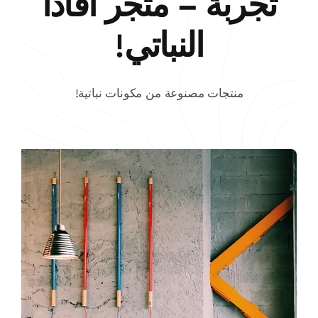
تجربة – متجر أفادا
النباتي!
منتجات مصنوعة من مكونات نباتية!