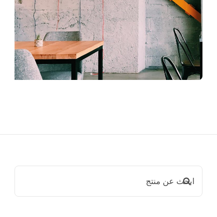
ابحث
عن: