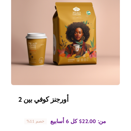
أورجنز كوفي بين 2
من:
22.00
$
كل 6 أسابيع
خصم 11%