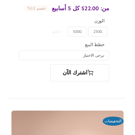
من:
22.00
$
كل 5 أسابيع
خصم 11%
الوزن
250G
500G
1 كجم

خطط البيع

اشترك الآن
التخفيضات