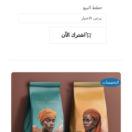
خطط البيع

اشترك الآن
التخفيضات