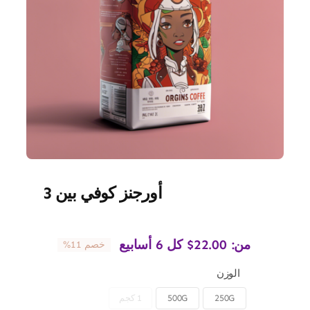
أورجنز كوفي بين 3
من:
22.00
$
كل 6 أسابيع
خصم 11%
الوزن
250G
500G
1 كجم
