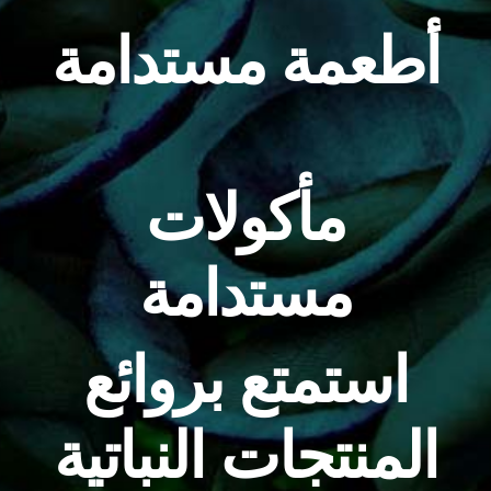
أطعمة مستدامة
مأكولات
مستدامة
استمتع بروائع
المنتجات النباتية