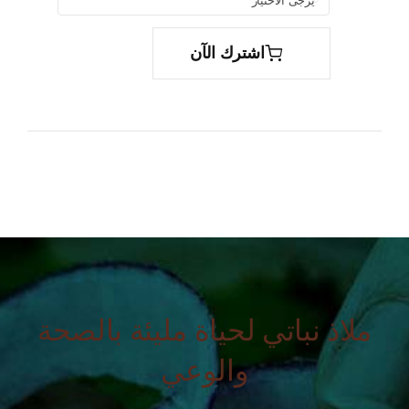

اشترك الآن
ملاذ نباتي لحياة مليئة بالصحة
والوعي