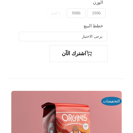
الوزن
250G
500G
1 كجم

خطط البيع

اشترك الآن
التخفيضات