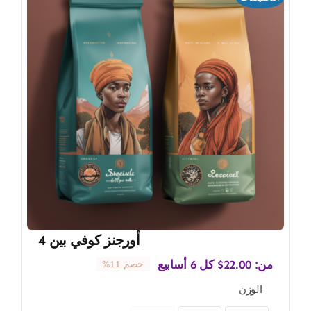
أورجنز كوفي بين 4
من:
22.00
$
كل 6 أسابيع
خصم 11%
الوزن