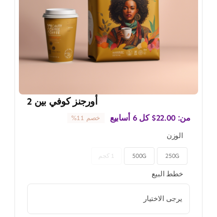
أورجنز كوفي بين 2
من:
22.00
$
كل 6 أسابيع
خصم 11%
الوزن
250G
500G
1 كجم

خطط البيع
