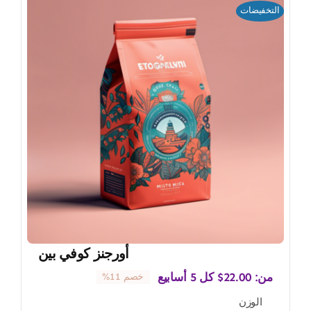
التخفيضات
أورجنز كوفي بين
من:
22.00
$
كل 5 أسابيع
خصم 11%
الوزن