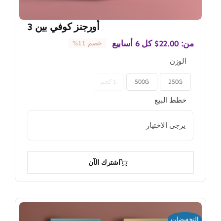
أورجنز كوفي بين 3
من:
22.00
$
كل 6 أسابيع
خصم 11%
الوزن
250G
500G
1 كجم

خطط البيع

اشترك الآن
التخفيضات