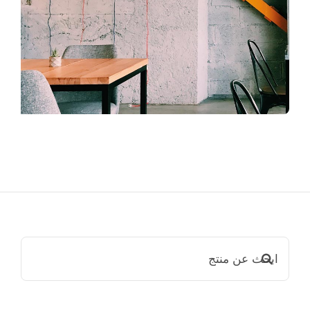
ابحث
عن: