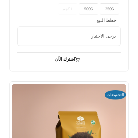
250G
500G
1 كجم

خطط البيع

اشترك الآن
التخفيضات