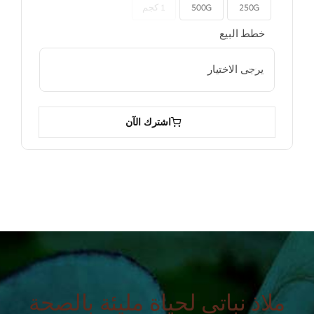
250G
500G
1 كجم

خطط البيع

اشترك الآن
ملاذ نباتي لحياة مليئة بالصحة