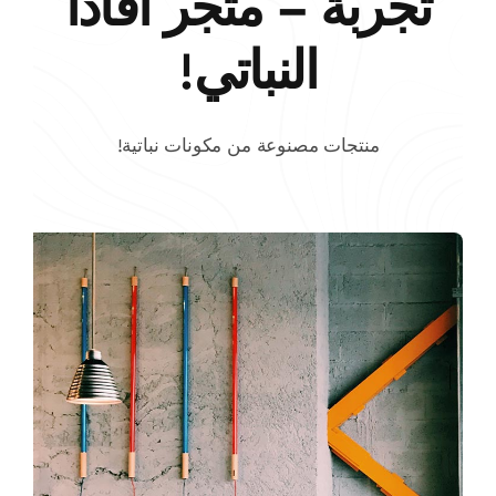
تجربة – متجر أفادا
النباتي!
منتجات مصنوعة من مكونات نباتية!