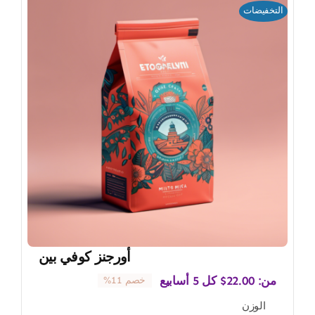
التخفيضات
أورجنز كوفي بين
من:
22.00
$
كل 5 أسابيع
خصم 11%
الوزن