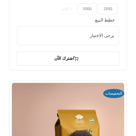
250G
500G
1 كجم

خطط البيع

اشترك الآن
التخفيضات