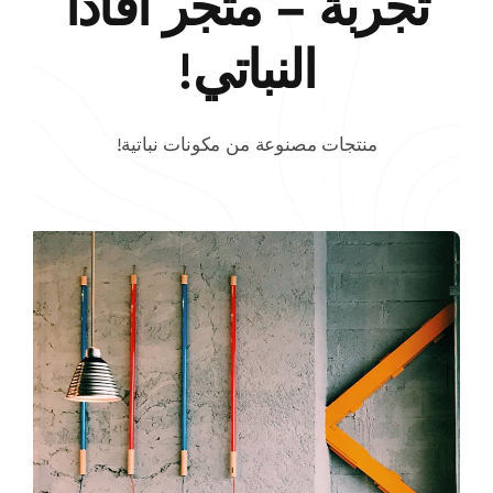
تجربة – متجر أفادا
النباتي!
منتجات مصنوعة من مكونات نباتية!