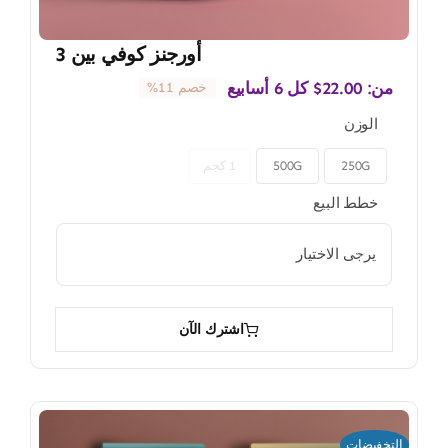
أورجنز كوفي بين 3
من:
22.00
$
كل 6 أسابيع
خصم 11%
الوزن
250G
500G
1 كجم

خطط البيع

اشترك الآن
التخفيضات