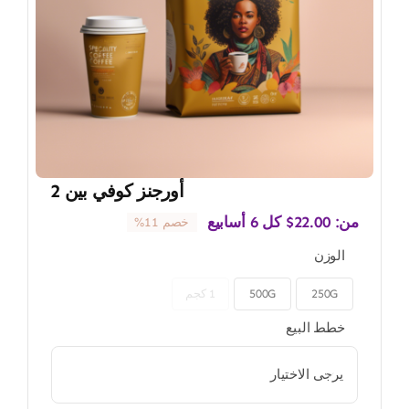
أورجنز كوفي بين 2
من:
22.00
$
كل 6 أسابيع
خصم 11%
الوزن
250G
500G
1 كجم

خطط البيع
