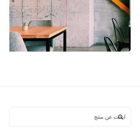
ابحث
عن: