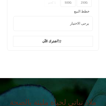
250G
500G
1 كجم

خطط البيع

اشترك الآن
ملاذ نباتي لحياة مليئة بالصحة