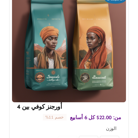
أورجنز كوفي بين 4
من:
22.00
$
كل 6 أسابيع
خصم 11%
الوزن