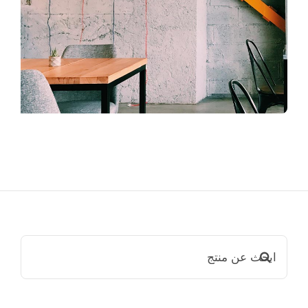
ابحث
عن: