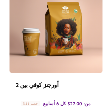
أورجنز كوفي بين 2
من:
22.00
$
كل 6 أسابيع
خصم 11%