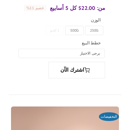
من:
22.00
$
كل 5 أسابيع
خصم 11%
الوزن
250G
500G
1 كجم

خطط البيع

اشترك الآن
التخفيضات