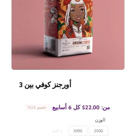
أورجنز كوفي بين 3
من:
22.00
$
كل 6 أسابيع
خصم 11%
الوزن
250G
500G
1 كجم
