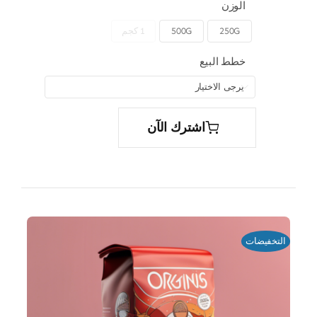
الوزن
250G
500G
1 كجم

خطط البيع

اشترك الآن
التخفيضات