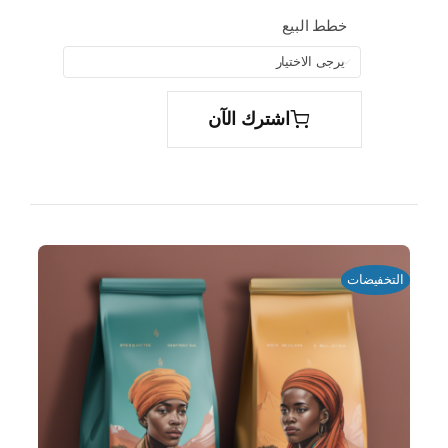
خطط البيع

اشترك الآن
التخفيضات