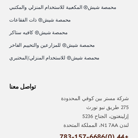
محمصة شيش® المكعبية للاستخدام المنزلي والمكتبي
محمصة شيش® ذات الفقاعات
محمصة شيش® كافيه ستاكر
محمصة شيش® للمزارعين والتخييم الفاخر
محمصة شيش® للاستخدام المنزلي/المختبري
تواصل معنا
شركة مستر بين كوفي المحدودة
275 طريق نيو نورث
إزلينغتون، الجناح 5236
لندن N1 7AA، المملكة المتحدة
+44 (0)783-157-6686