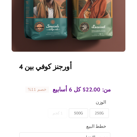
أورجنز كوفي بين 4
من:
22.00
$
كل 6 أسابيع
خصم 11%
الوزن
250G
500G
1 كجم

خطط البيع