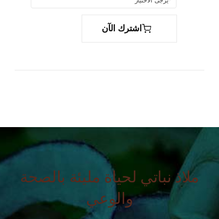

اشترك الآن
ملاذ نباتي لحياة مليئة بالصحة
والوعي