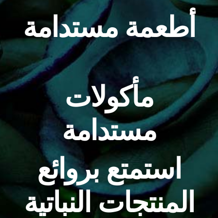
أطعمة مستدامة
مأكولات
مستدامة
استمتع بروائع
المنتجات النباتية