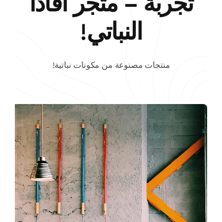
تجربة – متجر أفادا
النباتي!
منتجات مصنوعة من مكونات نباتية!