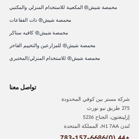
محمصة شيش® المكعبية للاستخدام المنزلي والمكتبي
محمصة شيش® ذات الفقاعات
محمصة شيش® كافيه ستاكر
محمصة شيش® للمزارعين والتخييم الفاخر
محمصة شيش® للاستخدام المنزلي/المختبري
تواصل معنا
شركة مستر بين كوفي المحدودة
275 طريق نيو نورث
إزلينغتون، الجناح 5236
لندن N1 7AA، المملكة المتحدة
+44 (0)783-157-6686