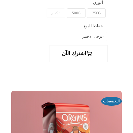
الوزن
250G
500G
1 كجم

خطط البيع

اشترك الآن
التخفيضات