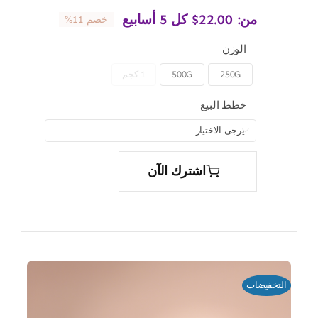
من:
22.00
$
كل 5 أسابيع
خصم 11%
الوزن
250G
500G
1 كجم

خطط البيع

اشترك الآن
التخفيضات