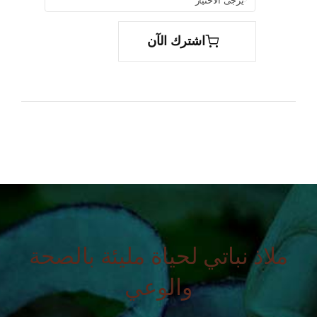

اشترك الآن
ملاذ نباتي لحياة مليئة بالصحة
والوعي