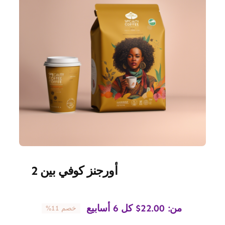
أورجنز كوفي بين 2
من:
22.00
$
كل 6 أسابيع
خصم 11%