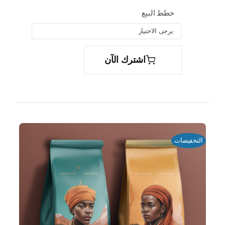
خطط البيع

اشترك الآن
التخفيضات