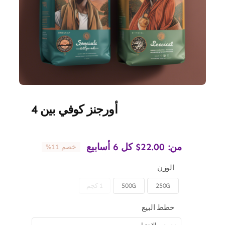
أورجنز كوفي بين 4
من:
22.00
$
كل 6 أسابيع
خصم 11%
الوزن
250G
500G
1 كجم

خطط البيع