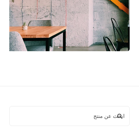
ابحث
عن: