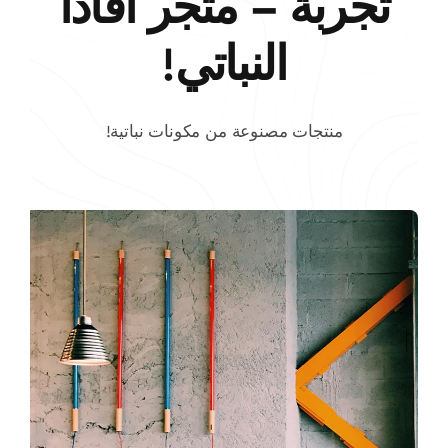
تجربة – متجر أفادا
النباتي!
منتجات مصنوعة من مكونات نباتية!