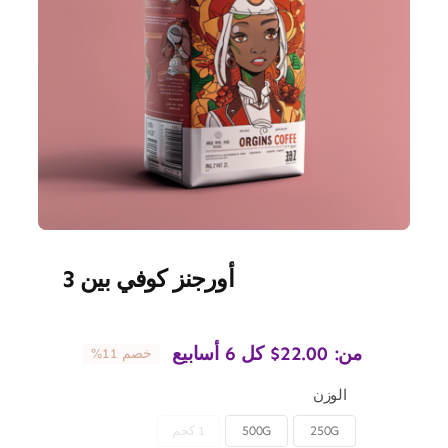
أورجنز كوفي بين 3
من:
22.00
$
كل 6 أسابيع
خصم 11%
الوزن
250G
500G
1 كجم
