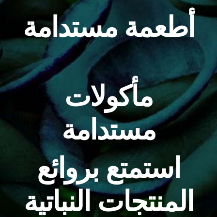
أطعمة مستدامة
مأكولات
مستدامة
استمتع بروائع
المنتجات النباتية