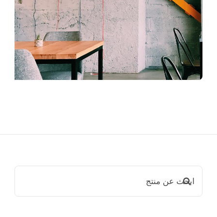
ابحث
عن: