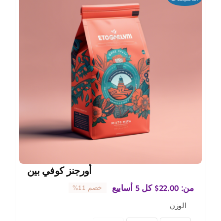
أورجنز كوفي بين
من:
22.00
$
كل 5 أسابيع
خصم 11%
الوزن