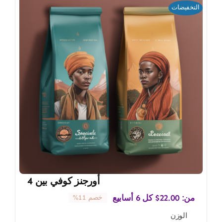
التخفيضات
أورجنز كوفي بين 4
من:
22.00
$
كل 6 أسابيع
خصم 11%
الوزن