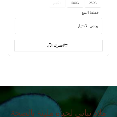
250G
500G
1 كجم

خطط البيع

اشترك الآن
ملاذ نباتي لحياة مليئة بالصحة