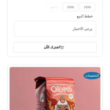
250G
500G
1 كجم

خطط البيع

اشترك الآن
التخفيضات