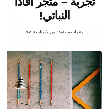
تجربة – متجر أفادا
النباتي!
منتجات مصنوعة من مكونات نباتية!