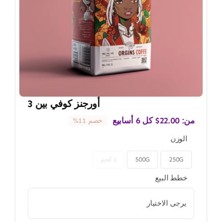
أورجنز كوفي بين 3
من:
22.00
$
كل 6 أسابيع
خصم 11%
الوزن
250G
500G
1 كجم

خطط البيع
