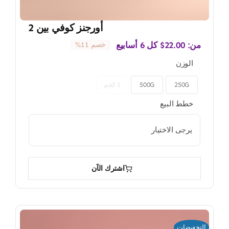
أورجنز كوفي بين 2
من:
22.00
$
كل 6 أسابيع
خصم 11%
الوزن
250G
500G
1 كجم

خطط البيع

اشترك الآن
التخفيضات